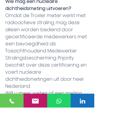
Wie mag een nucleaire 
dichtheidsmeting uitvoeren?
Omdat de Troxler meter werkt met 
radioactieve straling, mag deze 
alleen worden bediend door 
gecertificeerde medewerkers met 
een bevoegdheid als 
Toezichthoudend Medewerker 
Stralingsbescherming. Prijority 
beschikt over deze certificering en 
voert nucleaire 
dichtheidsmetingen uit door heel 
Nederland.
Wilt u meer weten of een meting 
laten uitvoeren? Neem contact op 
via 
info@prijority.nl
 of bel +316 4884 
1020.