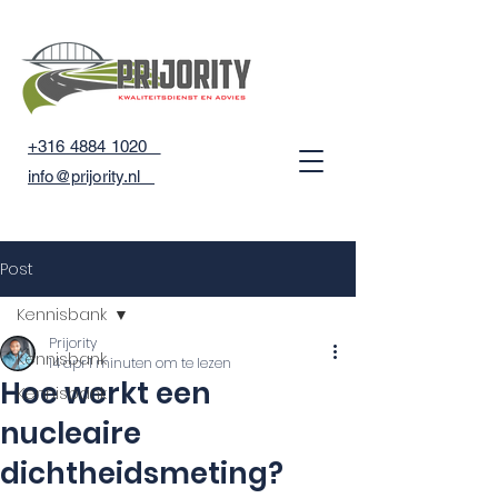
+316 4884 1020
info@prijority.nl
Post
Kennisbank
Prijority
Kennisbank
14 apr
1 minuten om te lezen
Hoe werkt een
Kennisbank
nucleaire
dichtheidsmeting?