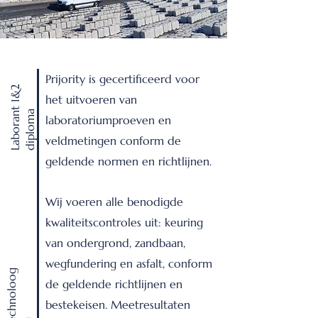
Prijority is gecertificeerd voor
L
a
b
o
r
a
t
1
&
2
d
i
p
l
o
m
het uitvoeren van
n
a
laboratoriumproeven en
veldmetingen conform de
geldende normen en richtlijnen.
Wij voeren alle benodigde
kwaliteitscontroles uit: keuring
van ondergrond, zandbaan,
wegfundering en asfalt, conform
A
s
f
a
l
t
t
c
h
n
o
l
o
o
g
d
i
p
l
o
m
de geldende richtlijnen en
bestekeisen. Meetresultaten